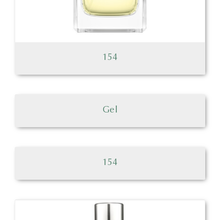
154
Gel
154