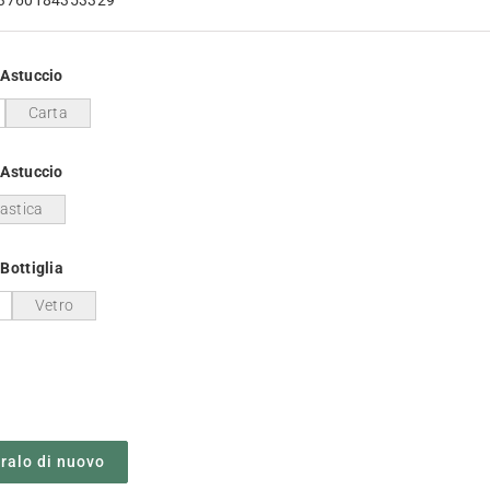
/Astuccio
Carta
/Astuccio
lastica
Bottiglia
Vetro
alo di nuovo