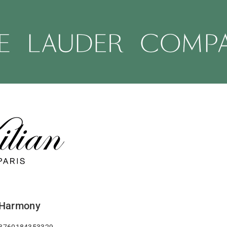
Harmony
 3760184353329