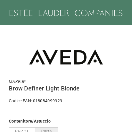
Salta
al
contenuto
MAKEUP
Brow Definer Light Blonde
Codice EAN: 018084999929
Contenitore/Astuccio
PAP 21
Carta