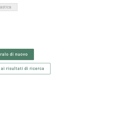
lastica
alo di nuovo
ai risultati di ricerca