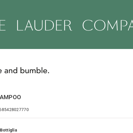
HAMPOO
 685428027770
Bottiglia