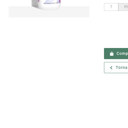
7
P
Compr
Torna 