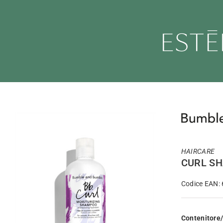
Salta
al
contenuto
HAIRCARE
CURL S
Codice EAN:
Contenitore/