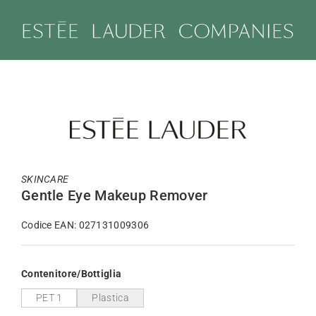
Salta
al
contenuto
SKINCARE
Gentle Eye Makeup Remover
Codice EAN: 027131009306
Contenitore/Bottiglia
PET 1
Plastica