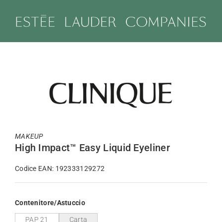
Salta
al
contenuto
MAKEUP
High Impact™ Easy Liquid Eyeliner
Codice EAN: 192333129272
Contenitore/Astuccio
PAP 21
Carta