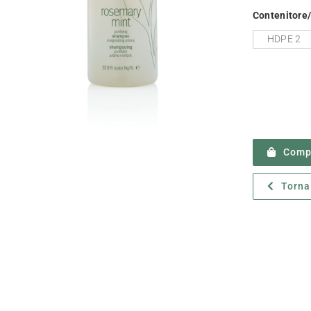
Contenitore/
HDPE 2
Compr
Torna 