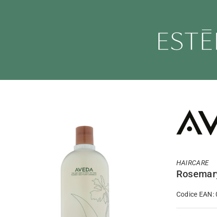
Salta
al
contenuto
HAIRCARE
Rosemary
Codice EAN: