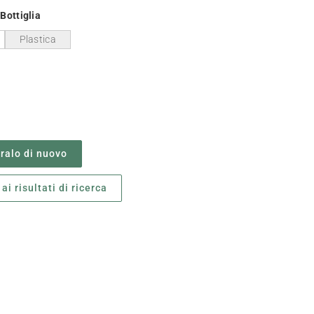
Bottiglia
Plastica
alo di nuovo
ai risultati di ricerca