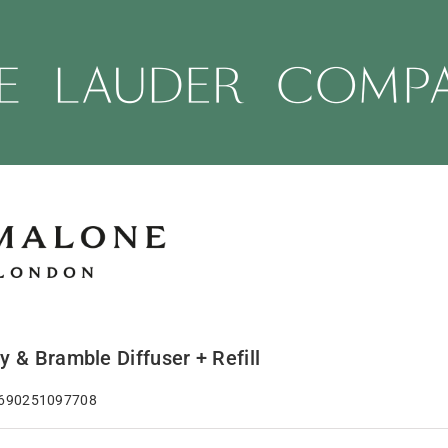
y & Bramble Diffuser + Refill
 690251097708